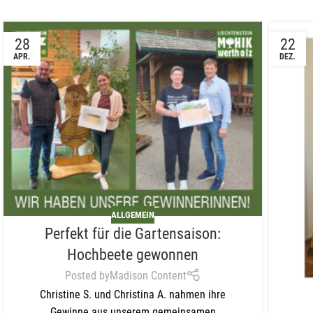
Hie
28
22
MO
MO
APR.
DEZ.
Ein
We
ALLGEMEIN
Perfekt für die Gartensaison:
Hochbeete gewonnen
Posted by
Madison Content
Christine S. und Christina A. nahmen ihre
Gewinne aus unserem gemeinsamen