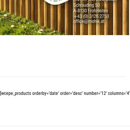
[wcepe_products orderby=’date‘ order=’desc‘ number=’12‘ columns=’4′