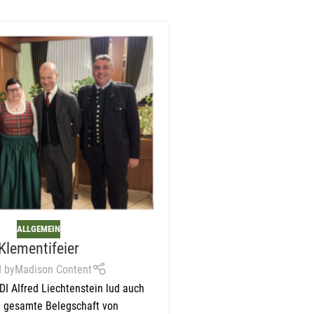
r
er
e
K -
ALLGEMEIN
Klementifeier
 by
Madison Content
 DI Alfred Liechtenstein lud auch
e gesamte Belegschaft von