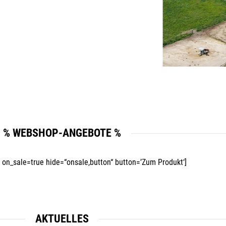
Mit unserem Newsletter sind Sie immer top-
informiert über Veranstaltungen und Aktionen
% WEBSHOP-ANGEBOTE %
unseres Unternehmens.
Name*
 on_sale=true hide=“onsale,button“ button=’Zum Produkt‘]
E-Mail*
AKTUELLES