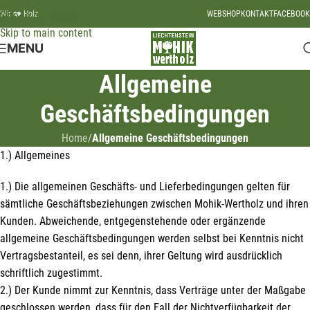
Skip to navigation
Wir ❤️ Holz
WEBSHOP
KONTAKT
FACEBOOK
Skip to main content
MENU
Allgemeine
Geschäftsbedingungen
Home
/
Allgemeine Geschäftsbedingungen
1.) Allgemeines
1.) Die allgemeinen Geschäfts- und Lieferbedingungen gelten für
sämtliche Geschäftsbeziehungen zwischen Mohik-Wertholz und ihren
Kunden. Abweichende, entgegenstehende oder ergänzende
allgemeine Geschäftsbedingungen werden selbst bei Kenntnis nicht
Vertragsbestanteil, es sei denn, ihrer Geltung wird ausdrücklich
schriftlich zugestimmt.
2.) Der Kunde nimmt zur Kenntnis, dass Verträge unter der Maßgabe
geschlossen werden, dass für den Fall der Nichtverfügbarkeit der