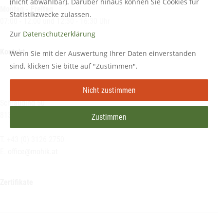
(nicht abwählbar). Darüber hinaus können Sie Cookies für
Montag -
Freitag
Statistikzwecke zulassen.
07:00 - 12:00 und 12:30 - 16:30 Uhr
Zur
Datenschutzerklärung
Kontakt
Wenn Sie mit der Auswertung Ihrer Daten einverstanden
sind, klicken Sie bitte auf "Zustimmen".
Nicht zustimmen
Schrauding 50
8130 Frohnleiten
Zustimmen
T. +43 (0) 3126 2750
E.
office@mohik.at
Zertifikate