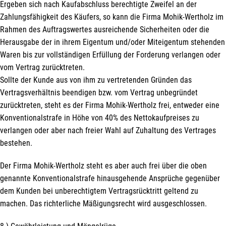
immer top-informiert über
Ergeben sich nach Kaufabschluss berechtigte Zweifel an der
Veranstaltungen und Aktionen
Zahlungsfähigkeit des Käufers, so kann die Firma Mohik-Wertholz im
unseres Unternehmens.
Rahmen des Auftragswertes ausreichende Sicherheiten oder die
Herausgabe der in ihrem Eigentum und/oder Miteigentum stehenden
Name*
Waren bis zur vollständigen Erfüllung der Forderung verlangen oder
vom Vertrag zurücktreten.
Sollte der Kunde aus von ihm zu vertretenden Gründen das
Vertragsverhältnis beendigen bzw. vom Vertrag unbegründet
E-Mail*
zurücktreten, steht es der Firma Mohik-Wertholz frei, entweder eine
Konventionalstrafe in Höhe von 40% des Nettokaufpreises zu
verlangen oder aber nach freier Wahl auf Zuhaltung des Vertrages
bestehen.
Hiermit erkläre ich mich damit einverstanden, dass die Daten
meiner E-Mail-Adresse von der MOHIK - Wertholz GmbH zum
Zwecke der Zusendung von Newslettern über Neuigkeiten in der
Der Firma Mohik-Wertholz steht es aber auch frei über die oben
MOHIK - Wertholz GmbH im Einklang mit der
Datenschutzerklärung verwendet werden. Diese Einwilligung ist
genannte Konventionalstrafe hinausgehende Ansprüche gegenüber
freiwillig und kann jederzeit mit Wirkung für die Zukunft gegenüber
der MOHIK - Wertholz GmbH unter
office@mohik.at
widerrufen
dem Kunden bei unberechtigtem Vertragsrücktritt geltend zu
werden.
machen. Das richterliche Mäßigungsrecht wird ausgeschlossen.